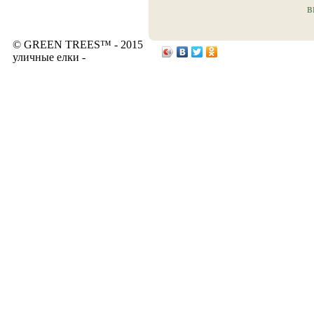
в
© GREEN TREES™ - 2015
уличные елки -
www.elkiopt.ru