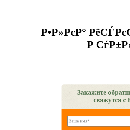
Р•Р»РєР° РёСЃР
Р СѓР±Р
Закажите обратн
свяжутся с 