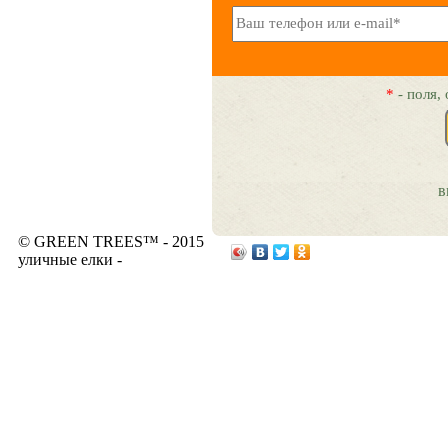
*
- поля,
в
© GREEN TREES™ - 2015
уличные елки -
www.elkiopt.ru