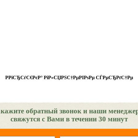
РРіСЂСѓС€РєР° РіР»СЏРЅС†РµРІРѕРµ СЃРµСЂРґС†Рµ
акажите обратный звонок и наши менедже
свяжутся с Вами в течении 30 минут