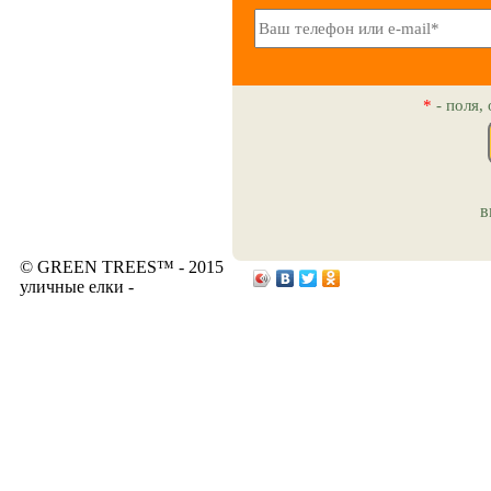
*
- поля,
в
© GREEN TREES™ - 2015
уличные елки -
www.elkiopt.ru